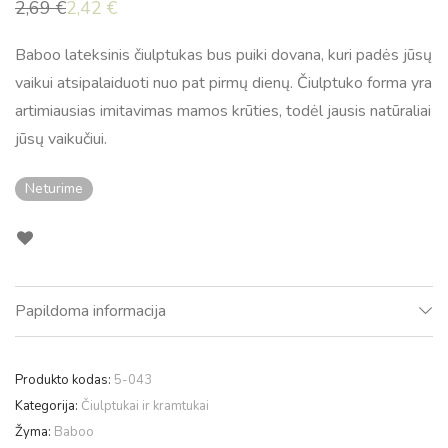
2,69
€
2,42
€
Original
Current
price
price
was:
is:
Baboo lateksinis čiulptukas bus puiki dovana, kuri padės jūsų
2,69 €.
2,42 €.
vaikui atsipalaiduoti nuo pat pirmų dienų. Čiulptuko forma yra
artimiausias imitavimas mamos krūties, todėl jausis natūraliai
jūsų vaikučiui.
Neturime
Papildoma informacija
Produkto kodas:
5-043
Kategorija:
Čiulptukai ir kramtukai
Žyma:
Baboo