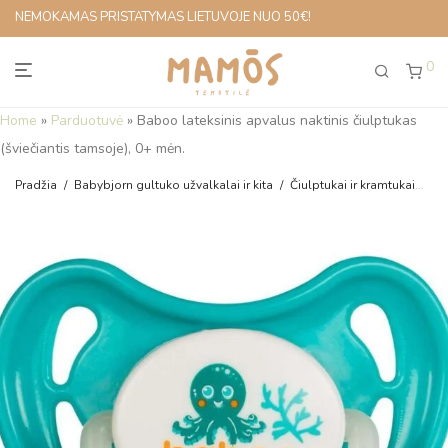
NEMOKAMAS PRISTATYMAS LIETUVOJE NUO 50€!
0
Home
»
Parduotuvė
»
Baboo lateksinis apvalus naktinis čiulptukas
(šviečiantis tamsoje), 0+ mėn.
Pradžia
/
Babybjorn gultuko užvalkalai ir kita
/
Čiulptukai ir kramtukai
/
Ba