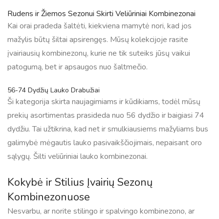
Rudens ir Žiemos Sezonui Skirti Veliūriniai Kombinezonai
Kai orai pradeda šaltėti, kiekviena mamytė nori, kad jos
mažylis būtų šiltai apsirengęs. Mūsų kolekcijoje rasite
įvairiausių kombinezonų, kurie ne tik suteiks jūsų vaikui
patogumą, bet ir apsaugos nuo šaltmečio.
56-74 Dydžių Lauko Drabužiai
Ši kategorija skirta naujagimiams ir kūdikiams, todėl mūsų
prekių asortimentas prasideda nuo 56 dydžio ir baigiasi 74
dydžiu. Tai užtikrina, kad net ir smulkiausiems mažyliams bus
galimybė mėgautis lauko pasivaikščiojimais, nepaisant oro
sąlygų. Šilti veliūriniai lauko kombinezonai.
Kokybė ir Stilius Įvairių Sezonų
Kombinezonuose
Nesvarbu, ar norite stilingo ir spalvingo kombinezono, ar