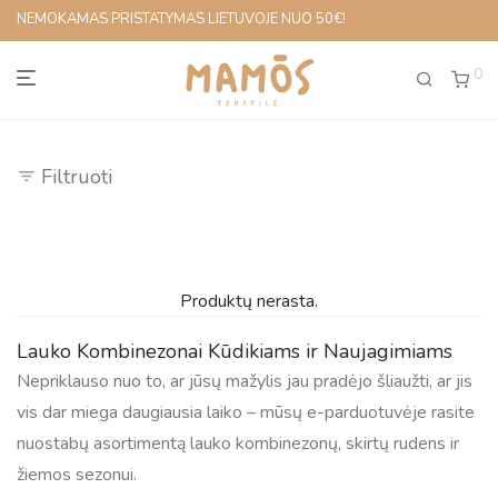
NEMOKAMAS PRISTATYMAS LIETUVOJE NUO 50€!
0
Filtruoti
Produktų nerasta.
Lauko Kombinezonai Kūdikiams ir Naujagimiams
Nepriklauso nuo to, ar jūsų mažylis jau pradėjo šliaužti, ar jis
vis dar miega daugiausia laiko – mūsų e-parduotuvėje rasite
nuostabų asortimentą lauko kombinezonų, skirtų rudens ir
žiemos sezonui.