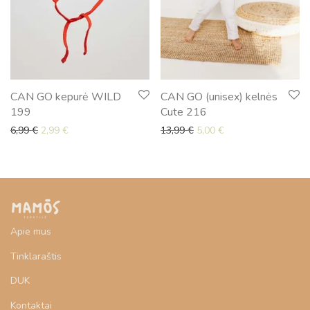
CAN GO kepurė WILD
CAN GO (unisex) kelnės
199
Cute 216
Original price was: 6,99 €.
Current price is: 2,99 €.
Original price was: 13,99 
Current price is: 5,0
6,99
€
2,99
€
13,99
€
5,00
€
Apie mus
Tinklaraštis
DUK
Kontaktai