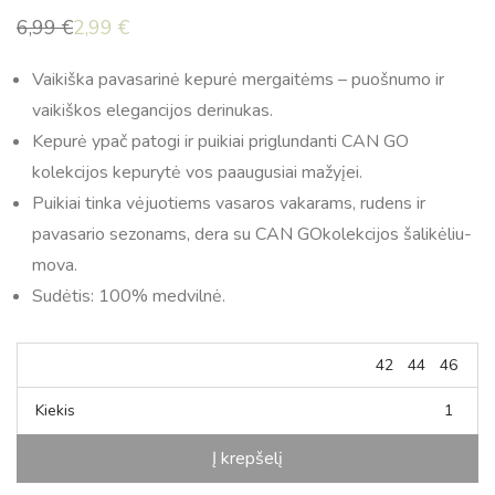
6,99
€
2,99
€
Original
Current
price
price
was:
is:
Vaikiška pavasarinė kepurė mergaitėms – puošnumo ir
6,99 €.
2,99 €.
vaikiškos elegancijos derinukas.
Kepurė ypač patogi ir puikiai priglundanti CAN GO
kolekcijos kepurytė vos paaugusiai mažyįei.
Puikiai tinka vėjuotiems vasaros vakarams, rudens ir
pavasario sezonams, dera su CAN GOkolekcijos šalikėliu-
mova.
Sudėtis: 100% medvilnė.
42
44
46
Kiekis
Į krepšelį