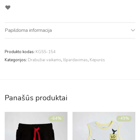
Papildoma informacija
Produkto kodas:
KGSS-154
Kategorijos:
Drabužiai vaikams
,
Išpardavimas
,
Kepurės
Panašūs produktai
-
64
%
-
49
%