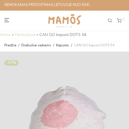
NEMOKAMAS PRISTATYMAS LIETUVOJE NUO 50€!
0
Home
»
Parduotuvė
»
CAN GO kepurė DOTS 54
Pradžia
/
Drabužiai vaikams
/
Kepurės
/
CAN GO kepurė DOTS 54
-
57
%