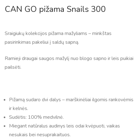
CAN GO pižama Snails 300
Sraigiukų kolekcijos pižama mažyliams – minkštas
pasirinkimas pakeliui į saldų sapną.
Ramieji draugai saugos mažylį nuo blogo sapno ir leis puikiai
pailsėti.
Pižamą sudaro dvi dalys – marškinėliai ilgomis rankovėmis
ir kelnės.
Sudėtis: 100% medvilnė.
Miegant natūralus audinys leis odai kvėpuoti, vaikas
nesukais bei nesuprakaituos.