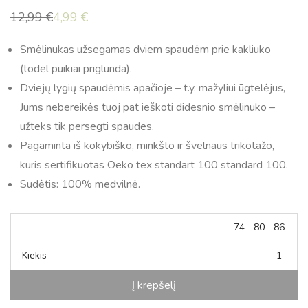
12,99
€
4,99
€
Original
Current
price
price
was:
is:
Smėlinukas užsegamas dviem spaudėm prie kakliuko
12,99 €.
4,99 €.
(todėl puikiai priglunda).
Dviejų lygių spaudėmis apačioje – t.y. mažyliui ūgtelėjus,
Jums nebereikės tuoj pat ieškoti didesnio smėlinuko –
užteks tik persegti spaudes.
Pagaminta iš kokybiško, minkšto ir švelnaus trikotažo,
kuris sertifikuotas Oeko tex standart 100 standard 100.
Sudėtis: 100% medvilnė.
74
80
86
Kiekis
Į krepšelį