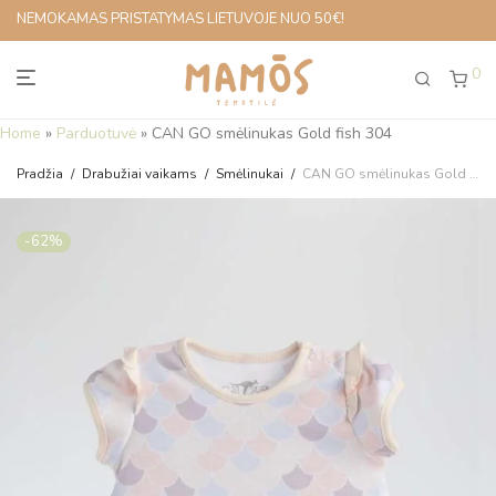
NEMOKAMAS PRISTATYMAS LIETUVOJE NUO 50€!
0
Home
»
Parduotuvė
»
CAN GO smėlinukas Gold fish 304
Pradžia
/
Drabužiai vaikams
/
Smėlinukai
/
CAN GO smėlinukas Gold fish 304
-
62
%