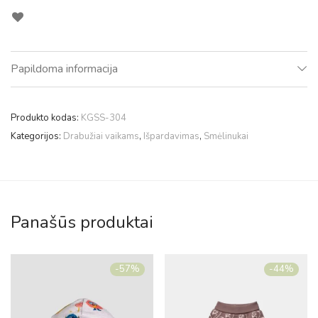
Papildoma informacija
Produkto kodas:
KGSS-304
Kategorijos:
Drabužiai vaikams
,
Išpardavimas
,
Smėlinukai
Panašūs produktai
-
57
%
-
44
%