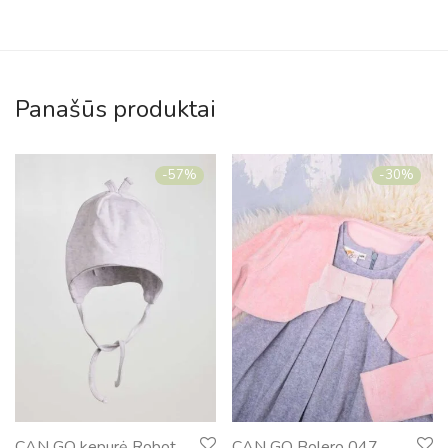
Panašūs produktai
-
57
%
-
30
%
CAN GO kepurė Robot
CAN GO Bolero 047