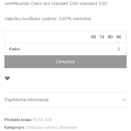
sertifikuotas Oeko tex standart 100 standard 100.
Vaikiško bodžiuko sudėtis: 100% medvilnė.
68
74
80
86
Kiekis
Į krepšelį
Papildoma informacija
Produkto kodas:
KGSS-328
Kategorijos:
Drabužiai vaikams
,
Smėlinukai