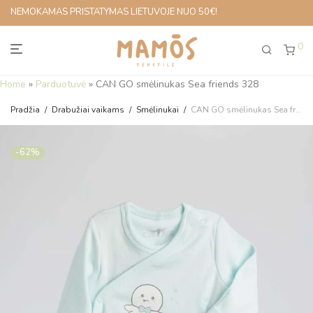
NEMOKAMAS PRISTATYMAS LIETUVOJE NUO 50€!
0
Home
»
Parduotuvė
»
CAN GO smėlinukas Sea friends 328
Pradžia
/
Drabužiai vaikams
/
Smėlinukai
/
CAN GO smėlinukas Sea friends 328
-
62
%