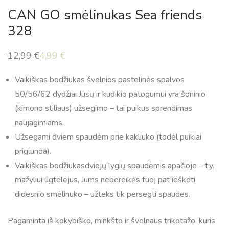
CAN GO smėlinukas Sea friends
328
12,99
€
4,99
€
Original
Current
price
price
was:
is:
Vaikiškas bodžiukas švelnios pastelinės spalvos
12,99 €.
4,99 €.
50/56/62 dydžiai Jūsų ir kūdikio patogumui yra šoninio
(kimono stiliaus) užsegimo – tai puikus sprendimas
naujagimiams.
Užsegami dviem spaudėm prie kakliuko (todėl puikiai
priglunda).
Vaikiškas bodžiukasdviejų lygių spaudėmis apačioje – t.y.
mažyliui ūgtelėjus, Jums nebereikės tuoj pat ieškoti
didesnio smėlinuko – užteks tik persegti spaudes.
Pagaminta iš kokybiško, minkšto ir švelnaus trikotažo, kuris