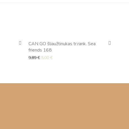
-
40
%
-
49
%
CAN GO šliaužtinukas tr.rank. Sea
friends 168
9 €.
Original price was: 9,89 €.
Current price is: 5,00 €.
9,89
€
5,00
€