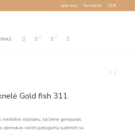
Apie mus
Kontaktai
DUK
0
0
VIMAS
nelė Gold fish 311
 medvilnė elastanu, tai bene geriausias
 derinukas norint patogumą suderinti su