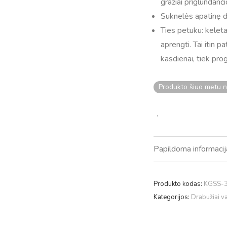
gražiai priglundanč
Suknelės apatinę dal
Ties petuku: keletas
aprengti. Tai itin p
kasdienai, tiek prog
Produkto šiuo metu n
Papildoma informacij
Produkto kodas:
KGSS-
Kategorijos:
Drabužiai v