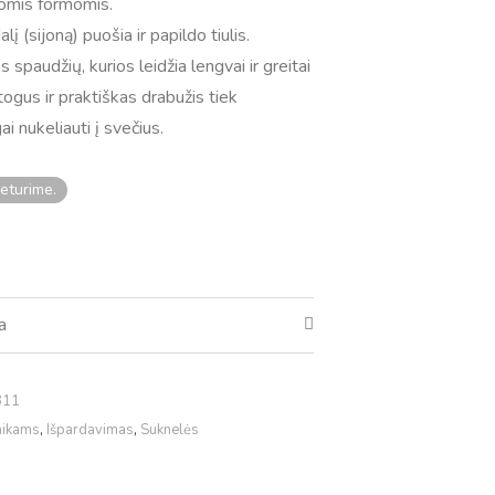
iomis formomis.
į (sijoną) puošia ir papildo tiulis.
 spaudžių, kurios leidžia lengvai ir greitai
atogus ir praktiškas drabužis tiek
ai nukeliauti į svečius.
eturime.
a
311
aikams
,
Išpardavimas
,
Suknelės