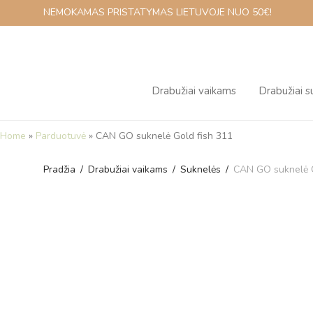
NEMOKAMAS PRISTATYMAS LIETUVOJE NUO 50€!
Drabužiai vaikams
Drabužiai 
Home
»
Parduotuvė
»
CAN GO suknelė Gold fish 311
Pradžia
/
Drabužiai vaikams
/
Suknelės
/
CAN GO suknelė G