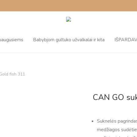
suaugusiems
Babybjorn gultuko užvalkalai ir kita
IŠPARDA
old fish 311
CAN GO suk
Suknelės pagrindas
medžiagos sudėties