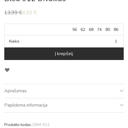
13,99
€
4,99
€
Original
Current
price
price
was:
is:
13,99 €.
4,99 €.
56
62
68
74
80
86
Kiekis
Į krepšelį
Aprašymas
Papildoma informacija
Produkto kodas:
DKM-912