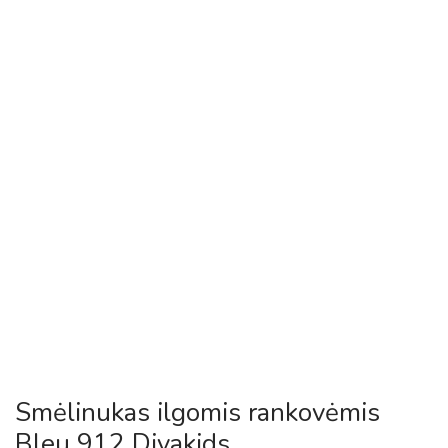
Smėlinukas ilgomis rankovėmis
Bleu 912 Divakids