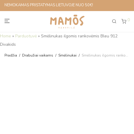
NEMOKAMAS PRISTATYMAS LIETUVOJE NUO 50€!
0
Home
»
Parduotuvė
»
Smėlinukas ilgomis rankovėmis Bleu 912
Divakids
Pradžia
/
Drabužiai vaikams
/
Smėlinukai
/
Smėlinukas ilgomis rankovėmis Bleu 912 Divakids