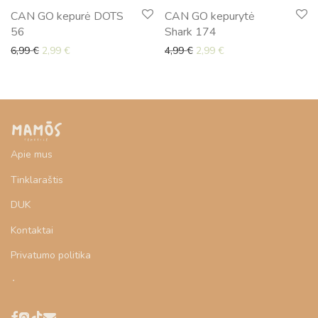
CAN GO kepurė DOTS
CAN GO kepurytė
56
Shark 174
Original price was: 6,99 €.
Current price is: 2,99 €.
Original price was: 4,99 €.
Current price is: 2,99
6,99
€
2,99
€
4,99
€
2,99
€
Apie mus
Tinklaraštis
DUK
Kontaktai
Privatumo politika
‎⬞