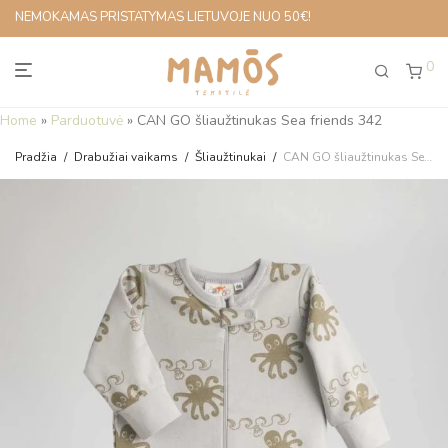
NEMOKAMAS PRISTATYMAS LIETUVOJE NUO 50€!
0
Home
»
Parduotuvė
»
CAN GO šliaužtinukas Sea friends 342
Pradžia
/
Drabužiai vaikams
/
Šliaužtinukai
/
CAN GO šliaužtinukas Sea friends 342