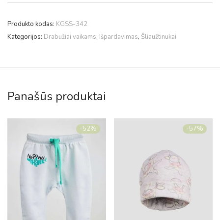
Produkto kodas:
KGSS-342
Kategorijos:
Drabužiai vaikams
,
Išpardavimas
,
Šliaužtinukai
Panašūs produktai
-
52
%
-
57
%