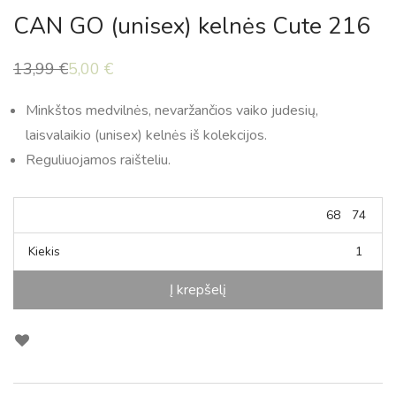
CAN GO (unisex) kelnės Cute 216
13,99
€
5,00
€
Original
Current
price
price
was:
is:
Minkštos medvilnės, nevaržančios vaiko judesių,
13,99 €.
5,00 €.
laisvalaikio (unisex) kelnės iš kolekcijos.
Reguliuojamos raišteliu.
68
74
Kiekis
Į krepšelį