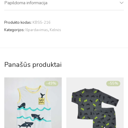
Papildoma informacija
Produkto kodas:
KBSS-216
Kategorijos:
Išpardavimas
,
Kelnės
Panašūs produktai
-
49
%
-
55
%