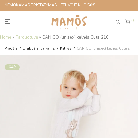
NEMOKAMAS PRISTATYMAS LIETUVOJE NUO 50€!
0
Home
»
Parduotuvė
»
CAN GO (unisex) kelnės Cute 216
Pradžia
/
Drabužiai vaikams
/
Kelnės
/
CAN GO (unisex) kelnės Cute 216
-
64
%