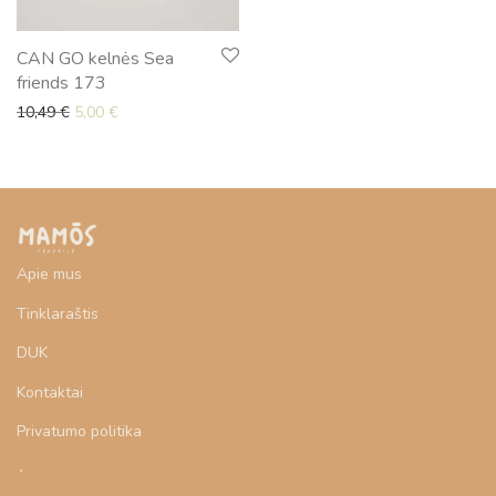
CAN GO kelnės Sea
friends 173
Original price was: 10,49 €.
Current price is: 5,00 €.
10,49
€
5,00
€
Apie mus
Tinklaraštis
DUK
Kontaktai
Privatumo politika
‎⬞