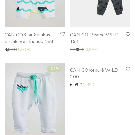
CAN GO šliaužtinukas
CAN GO Pižama WILD
tr.rank. Sea friends 168
194
Original price was: 9,89 €.
Current price is: 5,00 €.
Original price was: 19,99 
Current price is: 8,9
9,89
€
5,00
€
19,99
€
8,99
€
-
52
%
-
57
%
CAN GO kepurė WILD
200
Original price was: 6,99 €.
Current price is: 2,99
6,99
€
2,99
€